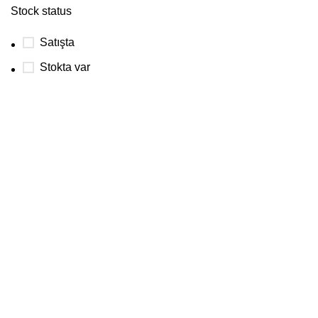
Stock status
Satışta
Stokta var
Son Yazılar
KKTC Motor Dünyası: Kaliteli Motorlar ve
Güvenilir Hizmetin Adı
Şubat 9, 2025
Yorum yok
KKTC Motor Dünyası: Motosiklet Severler İçin
Her Şey Burada!
Şubat 9, 2025
Yorum yok