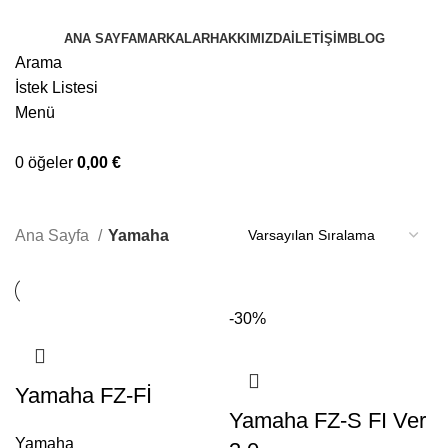
ANA SAYFA
MARKALAR
HAKKIMIZDA
İLETIŞIM
BLOG
Arama
İstek Listesi
Menü
0
öğeler
0,00
€
Yamaha
Ana Sayfa
Yamaha
-30%
Yamaha FZ-Fİ
Yamaha FZ-S FI Ver
Yamaha