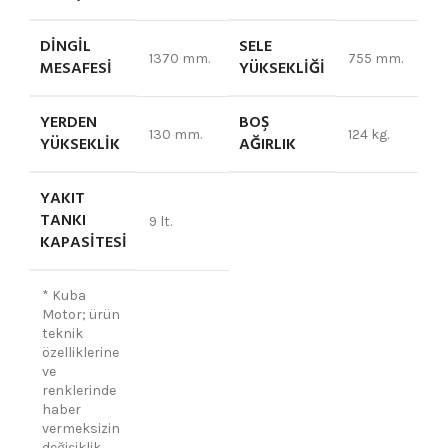
DINGIL
SELE
1370 mm.
755 mm.
MESAFESI
YÜKSEKLIĞI
YERDEN
BOŞ
130 mm.
124 kg.
YÜKSEKLIK
AĞIRLIK
YAKIT
TANKI
9 lt.
KAPASITESI
* Kuba
Motor; ürün
teknik
özelliklerine
ve
renklerinde
haber
vermeksizin
değişiklik