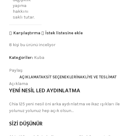
yapma
hakkını
saklı tutar.
Karşılaştırma
İstek listesine ekle
8
kişi bu ürünü inceliyor
Kategoriler:
Kuba
Paylaş:
AÇIKLAMA
TAKSIT SEÇENEKLERI
NAKLIYE VE TESLIMAT
Açıklama
YENİ NESİL LED AYDINLATMA
Chia 125 yeni nesil öni arka aydınlatma ve ikaz ışıkları ile
yolunuz yolunuz hep açık olsun…
SİZİ DÜŞÜNÜR