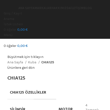
ANA SAYFA
MARKALAR
HAKKIMIZDA
İLETIŞIM
BLOG
Giriş / Kayıt
Arama
İstek Listesi
0
öğeler
0,00
€
Menü
0
öğeler
0,00
€
Büyütmek için tıklayın
Ana Sayfa
Kuba
CHIA125
Ürünlere geri dön
CHIA125
CHIA125 ÖZELLİKLER
4
MOTOR
SILINDIR
Zamanlı,