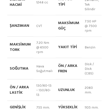
124.6 cc
TIPI
HACMI
Tek
Silindir
7.50 HP
MAKSIMUM
ŞANZIMAN
CVT
@ 7500
GÜÇ
rpm
7.20 Nm
MAKSIMUM
YAKIT TIPI
@ 6500
Benzin
TORK
rpm
Disk /
ÖN / ARKA
Hava
SOĞUTMA
Disk
FREN
Soğutmalı
(CBS)
130/60-13
ÖN / ARKA
2060
UZUNLUK
– 130/60-
LASTIK
mm.
13
GENIŞLIK
YÜKSEKLIK
755 mm.
1105 mm.