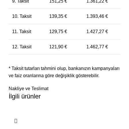
9. Taksit
151,25
€
1.361,22
€
10. Taksit
139,35
€
1.393,46
€
11. Taksit
129,75
€
1.427,27
€
12. Taksit
121,90
€
1.462,77
€
* Taksit tutarları tahmini olup, bankanızın kampanyaları
ve faiz oranlarına göre değişiklik gösterebilir.
Nakliye ve Teslimat
İlgili ürünler