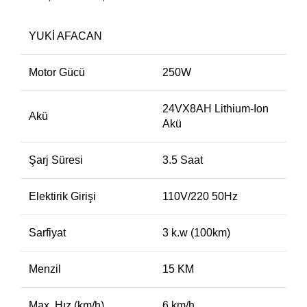
YUKİ AFACAN
Motor Gücü
250W
24VX8AH Lithium-Ion
Akü
Akü
Şarj Süresi
3.5 Saat
Elektirik Girişi
110V/220 50Hz
Sarfiyat
3 k.w (100km)
Menzil
15 KM
Max. Hız (km/h)
6 km/h