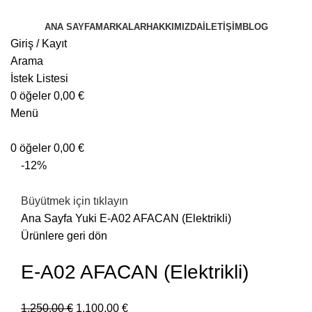
ANA SAYFA
MARKALAR
HAKKIMIZDA
İLETIŞIM
BLOG
Giriş / Kayıt
Arama
İstek Listesi
0
öğeler
0,00
€
Menü
0
öğeler
0,00
€
-12%
Büyütmek için tıklayın
Ana Sayfa
Yuki
E-A02 AFACAN (Elektrikli)
Ürünlere geri dön
E-A02 AFACAN (Elektrikli)
1.250,00
€
1.100,00
€