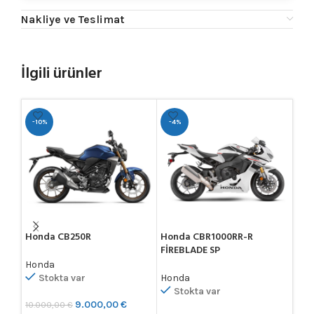
Nakliye ve Teslimat
İlgili ürünler
-10%
-4%
-16
Honda CB250R
Honda CBR1000RR-R
Hon
FİREBLADE SP
Honda
Hon
Sto
Stokta var
Honda
Stokta var
4.7
9.000,00
€
10.000,00
€