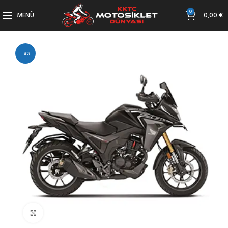
0
MENÜ
0,00
€
-8%
Büyütmek için tıklayın