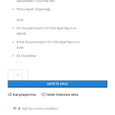
Basamaklı Oturma Yeri
Yolcu Ayak Dayanağı
Evet
Ön Süspansiyon Ön Yük Ayarlayıcısı
HAYIR
Arka Süspansiyon Ön Yük Ayarlayıcısı
Evet
Ek Özellikler
–
SEPETE EKLE
Karşılaştırma
İstek listesine ekle
2
kişi bu ürünü inceliyor