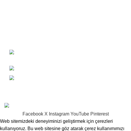
Gizlilik Politikası ve KVKK
Hakkımızda
İletişim
Mağaza
Dumlupınar Yolu, Mimar Mehmet Vahip
Caddesi No: 11 Lefkoşa
+90 548 838 77 47
info@kktcmotosikletdunyasi.com
© 2026
Galerim Plus
tarafından profesyonelce geliştirilmiş
ve düzenli olarak desteklenmektedir.
Facebook
X
Instagram
YouTube
Pinterest
Web sitemizdeki deneyiminizi geliştirmek için çerezleri
kullanıyoruz. Bu web sitesine göz atarak çerez kullanımımızı