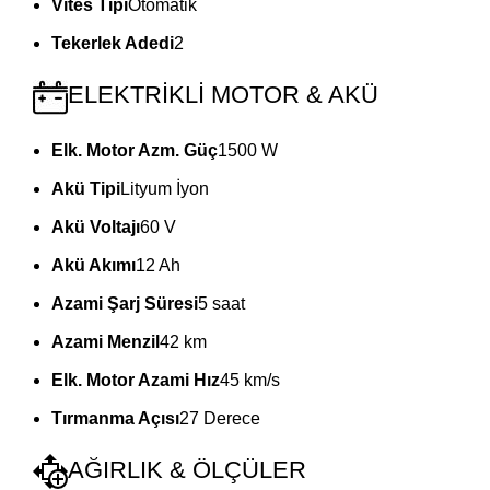
Vites Tipi
Otomatik
Tekerlek Adedi
2
ELEKTRİKLİ MOTOR & AKÜ
Elk. Motor Azm. Güç
1500 W
Akü Tipi
Lityum İyon
Akü Voltajı
60 V
Akü Akımı
12 Ah
Azami Şarj Süresi
5 saat
Azami Menzil
42 km
Elk. Motor Azami Hız
45 km/s
Tırmanma Açısı
27 Derece
AĞIRLIK & ÖLÇÜLER