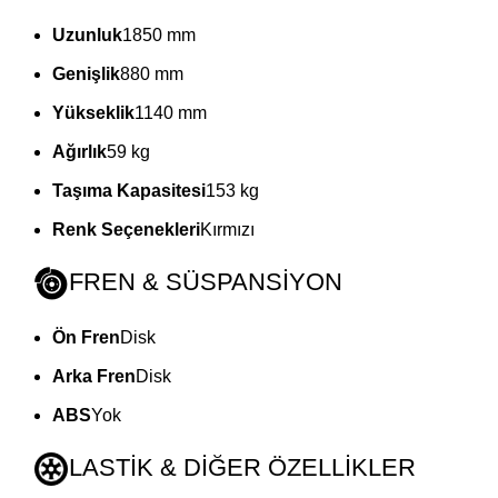
Uzunluk
1850 mm
Genişlik
880 mm
Yükseklik
1140 mm
Ağırlık
59 kg
Taşıma Kapasitesi
153 kg
Renk Seçenekleri
Kırmızı
FREN & SÜSPANSİYON
Ön Fren
Disk
Arka Fren
Disk
ABS
Yok
LASTİK & DİĞER ÖZELLİKLER