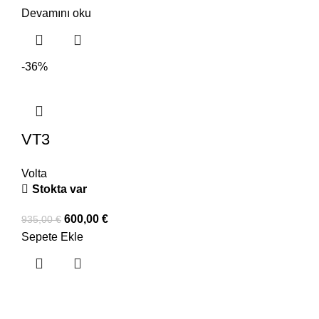
Devamını oku
-36%
VT3
Volta
Stokta var
600,00
€
935,00
€
Sepete Ekle