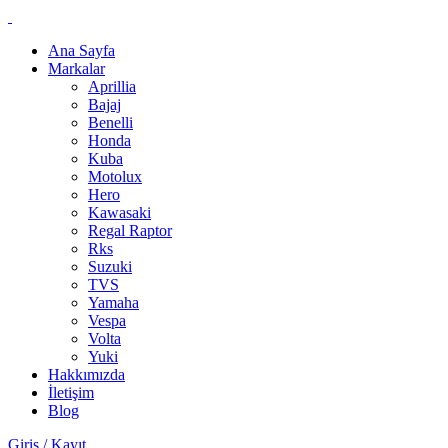
Ana Sayfa
Markalar
Aprillia
Bajaj
Benelli
Honda
Kuba
Motolux
Hero
Kawasaki
Regal Raptor
Rks
Suzuki
TVS
Yamaha
Vespa
Volta
Yuki
Hakkımızda
İletişim
Blog
Giriş / Kayıt