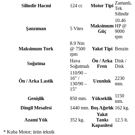
Zamanlı,
Silindir Hacmi
124 cc
Motor Tipi
Tek
Silindir
10.46
Maksimum
HP @
Şanzıman
5 Vites
Güç
9000
rpm
8.9 Nm
Maksimum Tork
@ 7500
Yakıt Tipi
Benzin
rpm
Hava
Ön / Arka
Disk /
Soğutma
Soğutmalı
Fren
Disk
110/90 –
16″ /
2230
Ön / Arka Lastik
Uzunluk
130/90 –
mm.
15″
1150
Genişlik
850 mm.
Yükseklik
mm.
Dingil Mesafesi
1440 mm.
Boş Ağırlık
162 kg.
Yakıt
Azami Yük
352 kg.
Tankı
12.5 lt.
Kapasitesi
* Kuba Motor; ürün teknik