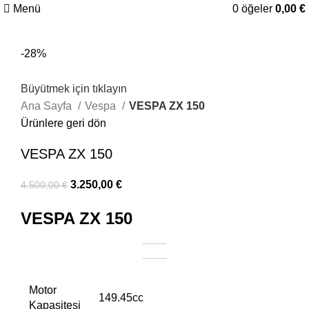
Menü
0
öğeler
0,00
€
-28%
Büyütmek için tıklayın
Ana Sayfa
Vespa
VESPA ZX 150
Ürünlere geri dön
VESPA ZX 150
3.250,00
€
4.500,00
€
VESPA ZX 150
Motor
149.45cc
Kapasitesi