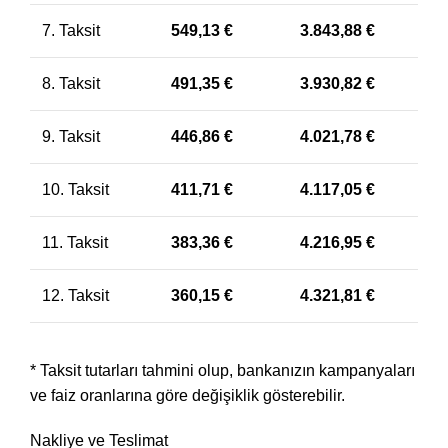
7. Taksit
549,13
€
3.843,88
€
8. Taksit
491,35
€
3.930,82
€
9. Taksit
446,86
€
4.021,78
€
10. Taksit
411,71
€
4.117,05
€
11. Taksit
383,36
€
4.216,95
€
12. Taksit
360,15
€
4.321,81
€
* Taksit tutarları tahmini olup, bankanızın kampanyaları
ve faiz oranlarına göre değişiklik gösterebilir.
Nakliye ve Teslimat