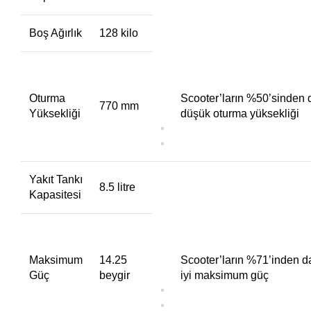
Boş Ağırlık
128 kilo
Oturma
Scooter’ların %50’sinden
770 mm
Yüksekliği
düşük oturma yüksekliği
Yakıt Tankı
8.5 litre
Kapasitesi
Maksimum
14.25
Scooter’ların %71’inden 
Güç
beygir
iyi maksimum güç