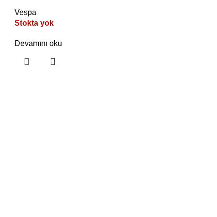
Vespa
Stokta yok
Devamını oku
Son Yazılar
KKTC Motor Dünyası: Kaliteli Motorlar ve
Güvenilir Hizmetin Adı
Şubat 9, 2025
Yorum yok
KKTC Motor Dünyası: Motosiklet Severler İçin
Her Şey Burada!
Şubat 9, 2025
Yorum yok