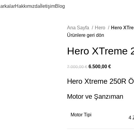
arkalar
Hakkımızda
İletişim
Blog
Ana Sayfa
Hero
Hero XTre
Ürünlere geri dön
Hero XTreme 
6.500,00
€
7.000,00
€
Hero Xtreme 250R Öze
Motor ve Şanzıman
Motor Tipi
4 