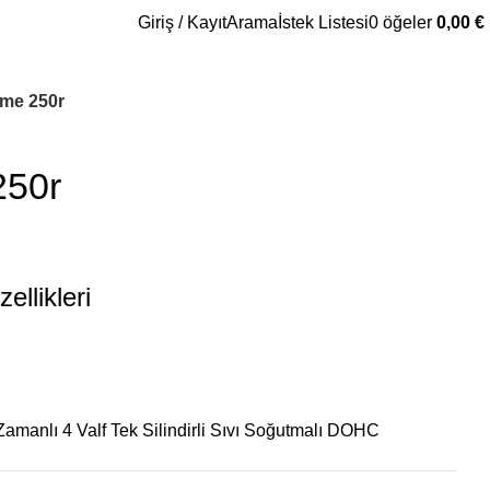
Giriş / Kayıt
Arama
İstek Listesi
0
öğeler
0,00
€
me 250r
250r
llikleri
Zamanlı 4 Valf Tek Silindirli Sıvı Soğutmalı DOHC