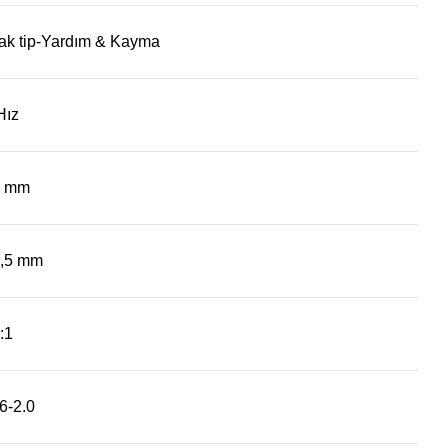
lak tip-Yardım & Kayma
Hız
3 mm
,5 mm
:1
6-2.0