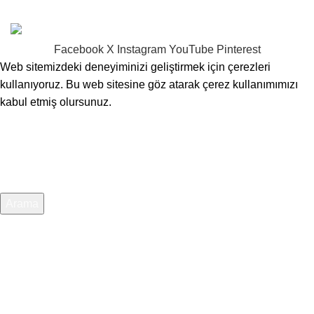
ve düzenli olarak desteklenmektedir.
Facebook
X
Instagram
YouTube
Pinterest
Web sitemizdeki deneyiminizi geliştirmek için çerezleri
kullanıyoruz. Bu web sitesine göz atarak çerez kullanımımızı
kabul etmiş olursunuz.
Kabul et
Arama
Aradığınız ürünleri görmek için yazmaya başlayın.