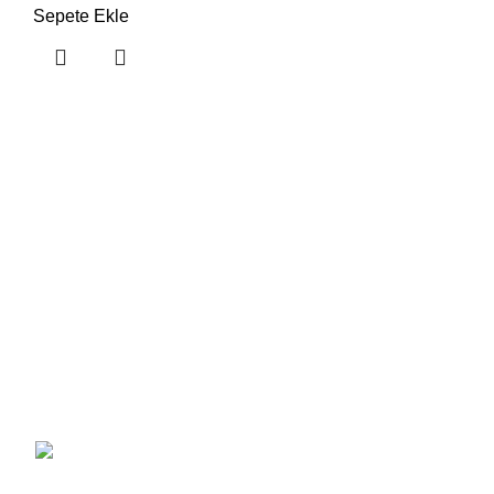
Sepete Ekle
Son Yazılar
KKTC Motor Dünyası: Kaliteli Motorlar ve
Güvenilir Hizmetin Adı
Şubat 9, 2025
Yorum yok
KKTC Motor Dünyası: Motosiklet Severler İçin
Her Şey Burada!
Şubat 9, 2025
Yorum yok
KKTC Motor Dünyası:
Motor Tutkunlarının