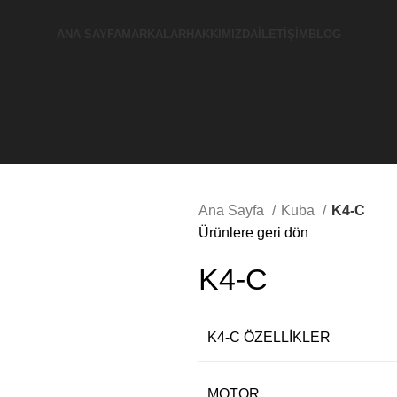
ANA SAYFA
MARKALAR
HAKKIMIZDA
İLETIŞIM
BLOG
Ana Sayfa
Kuba
K4-C
Ürünlere geri dön
K4-C
K4-C ÖZELLİKLER
MOTOR