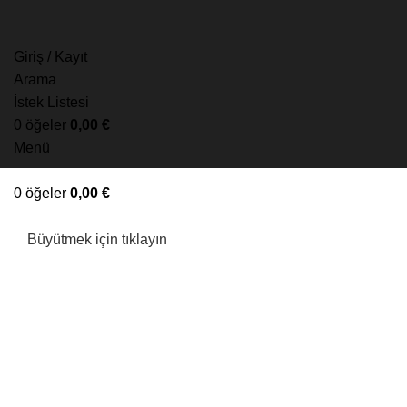
Giriş / Kayıt
Arama
İstek Listesi
0
öğeler
0,00
€
Menü
0
öğeler
0,00
€
Büyütmek için tıklayın