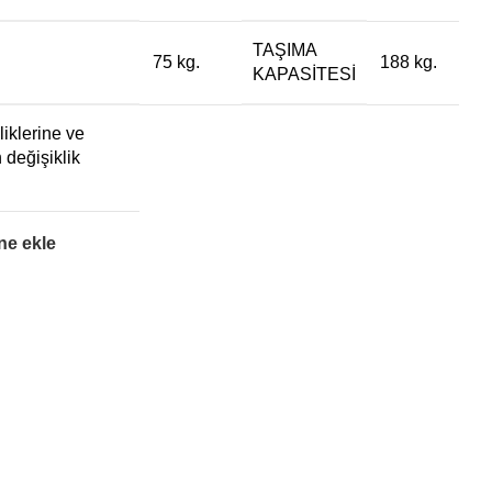
TAŞIMA
75 kg.
188 kg.
KAPASITESI
liklerine ve
 değişiklik
ine ekle