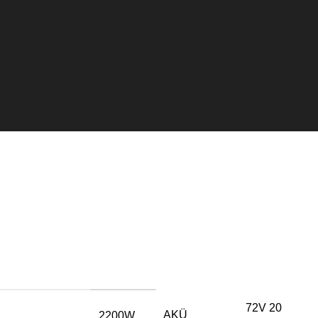
72V 20
AKÜ
2200W