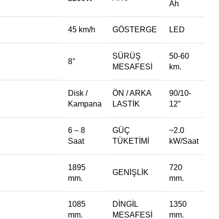
Ah
45 km/h
GÖSTERGE
LED
SÜRÜŞ
50-60
8°
MESAFESI
km.
Disk /
ÖN / ARKA
90/10-
Kampana
LASTIK
12″
6 – 8
GÜÇ
~2.0
Saat
TÜKETIMI
kW/Saat
1895
720
GENIŞLIK
mm.
mm.
1085
DINGIL
1350
mm.
MESAFESI
mm.