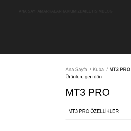
ANA SAYFA
MARKALAR
HAKKIMIZDA
İLETIŞIM
BLOG
Ana Sayfa
Kuba
MT3 PRO
Ürünlere geri dön
MT3 PRO
MT3 PRO ÖZELLİKLER