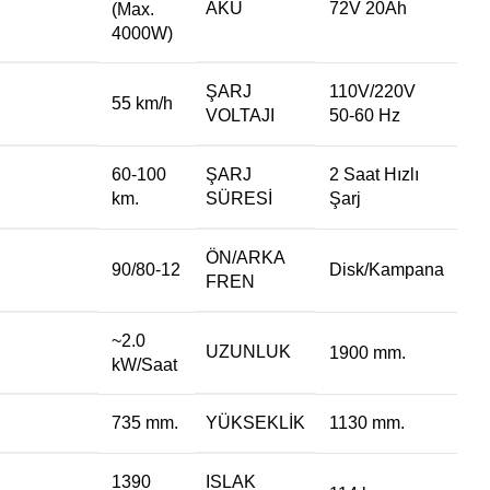
AKÜ
72V 20Ah
(Max.
4000W)
ŞARJ
110V/220V
55 km/h
VOLTAJI
50-60 Hz
60-100
ŞARJ
2 Saat Hızlı
km.
SÜRESI
Şarj
ÖN/ARKA
90/80-12
Disk/Kampana
FREN
~2.0
UZUNLUK
1900 mm.
kW/Saat
735 mm.
YÜKSEKLIK
1130 mm.
1390
ISLAK