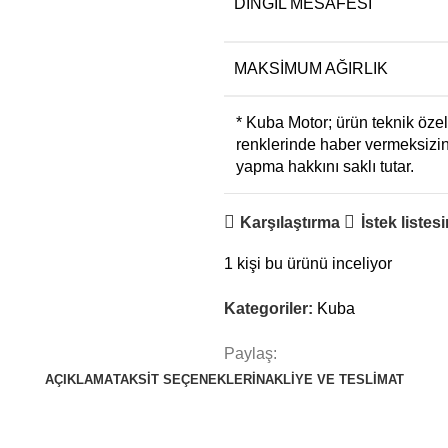
DINGIL MESAFESI
MAKSIMUM AĞIRLIK
* Kuba Motor; ürün teknik özel
renklerinde haber vermeksizin
yapma hakkını saklı tutar.
Karşılaştırma
İstek listes
1
kişi bu ürünü inceliyor
Kategoriler:
Kuba
Paylaş:
AÇIKLAMA
TAKSIT SEÇENEKLERI
NAKLIYE VE TESLIMAT