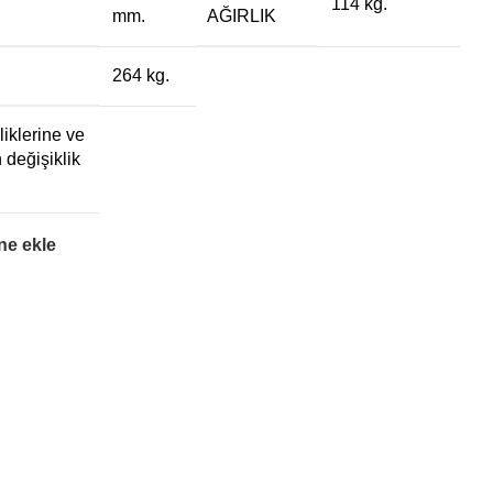
114 kg.
mm.
AĞIRLIK
264 kg.
liklerine ve
 değişiklik
ine ekle