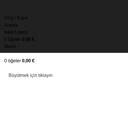
Giriş / Kayıt
Arama
İstek Listesi
0
öğeler
0,00
€
Menü
0
öğeler
0,00
€
Büyütmek için tıklayın