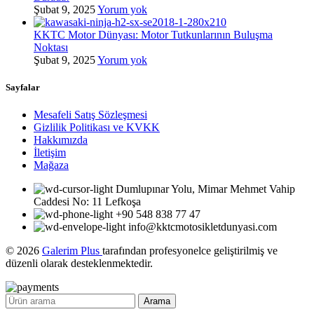
Şubat 9, 2025
Yorum yok
KKTC Motor Dünyası: Motor Tutkunlarının Buluşma
Noktası
Şubat 9, 2025
Yorum yok
Sayfalar
Mesafeli Satış Sözleşmesi
Gizlilik Politikası ve KVKK
Hakkımızda
İletişim
Mağaza
Dumlupınar Yolu, Mimar Mehmet Vahip
Caddesi No: 11 Lefkoşa
+90 548 838 77 47
info@kktcmotosikletdunyasi.com
© 2026
Galerim Plus
tarafından profesyonelce geliştirilmiş ve
düzenli olarak desteklenmektedir.
Arama