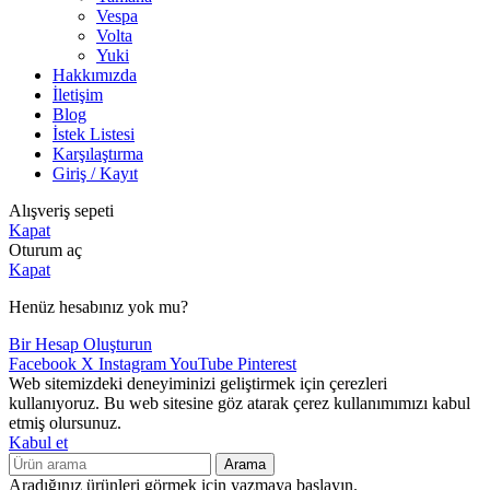
Vespa
Volta
Yuki
Hakkımızda
İletişim
Blog
İstek Listesi
Karşılaştırma
Giriş / Kayıt
Alışveriş sepeti
Kapat
Oturum aç
Kapat
Henüz hesabınız yok mu?
Bir Hesap Oluşturun
Facebook
X
Instagram
YouTube
Pinterest
Web sitemizdeki deneyiminizi geliştirmek için çerezleri
kullanıyoruz. Bu web sitesine göz atarak çerez kullanımımızı kabul
etmiş olursunuz.
Kabul et
Arama
Aradığınız ürünleri görmek için yazmaya başlayın.