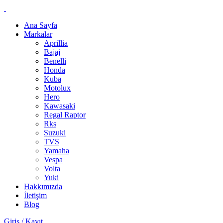
Ana Sayfa
Markalar
Aprillia
Bajaj
Benelli
Honda
Kuba
Motolux
Hero
Kawasaki
Regal Raptor
Rks
Suzuki
TVS
Yamaha
Vespa
Volta
Yuki
Hakkımızda
İletişim
Blog
Giriş / Kayıt