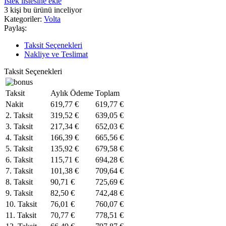
İstek listesine ekle
3
kişi bu ürünü inceliyor
Kategoriler:
Volta
Paylaş:
Taksit Seçenekleri
Nakliye ve Teslimat
Taksit Seçenekleri
Taksit
Aylık Ödeme
Toplam
Nakit
619,77
€
619,77
€
2. Taksit
319,52
€
639,05
€
3. Taksit
217,34
€
652,03
€
4. Taksit
166,39
€
665,56
€
5. Taksit
135,92
€
679,58
€
6. Taksit
115,71
€
694,28
€
7. Taksit
101,38
€
709,64
€
8. Taksit
90,71
€
725,69
€
9. Taksit
82,50
€
742,48
€
10. Taksit
76,01
€
760,07
€
11. Taksit
70,77
€
778,51
€