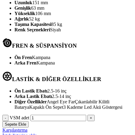
Uzunluk
151 mm
Genişlik
63 mm
Yükseklik
106 mm
Ağırlık
52 kg
Taşıma Kapasitesi
85 kg
Renk Seçenekleri
Siyah
FREN & SÜSPANSİYON
Ön Fren
Kampana
Arka Fren
Kampana
LASTİK & DİĞER ÖZELLİKLER
Ön Lastik Ebatı
2.5-16 inç
Arka Lastik Ebatı
2.5-14 inç
Diğer Özellikler
Angel Eye Far
Çıkarılabilir Kilitli
Batarya
Kapaklı Ön Sepet
3 Kademe Led Akü Göstergesi
VSM adet
Sepete Ekle
Karşılaştırma