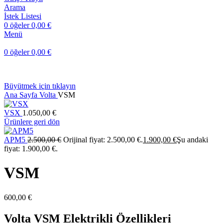
Arama
İstek Listesi
0
öğeler
0,00
€
Menü
0
öğeler
0,00
€
Büyütmek için tıklayın
Ana Sayfa
Volta
VSM
VSX
1.050,00
€
Ürünlere geri dön
APM5
2.500,00
€
Orijinal fiyat: 2.500,00 €.
1.900,00
€
Şu andaki
fiyat: 1.900,00 €.
VSM
600,00
€
Volta VSM Elektrikli Özellikleri