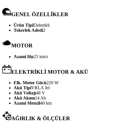
GENEL ÖZELLİKLER
Ürün Tipi
Elektrikli
Tekerlek Adedi
2
MOTOR
Azami Hız
25 km/s
ELEKTRİKLİ MOTOR & AKÜ
Elk. Motor Gücü
220 W
Akü Tipi
VRLA Jel
Akü Voltajı
48 V
Akü Akımı
14 Ah
Azami Menzil
40 km
AĞIRLIK & ÖLÇÜLER