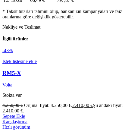
12. Taksit
66,49
€
797,87
€
* Taksit tutarları tahmini olup, bankanızın kampanyaları ve faiz
oranlarına göre değişiklik gösterebilir.
Nakliye ve Teslimat
İlgili ürünler
-43%
İstek listesine ekle
RM5-X
Volta
Stokta var
4.250,00
€
Orijinal fiyat: 4.250,00 €.
2.410,00
€
Şu andaki fiyat:
2.410,00 €.
Sepete Ekle
Karşılaştırma
Hızlı görünüm